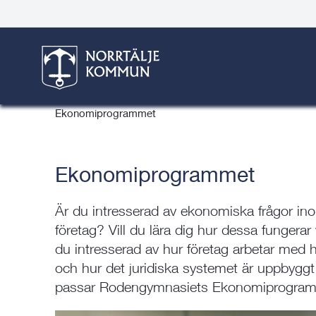
Gå
Hoppa
Gå
Gå
Gå
Gå
till
till
till
till
till
till
Rodengymnasiet
innehåll
snabblänkar
nyhetsarkiv
Om
söksida
kontaktsida
webbplatsen
Här är du:
Start
/
Barn & skola
/
Gymnasieskola
/
Rodengymnasie
Ekonomiprogrammet
Ekonomiprogrammet
Är du intresserad av ekonomiska frågor in
företag? Vill du lära dig hur dessa fungerar 
du intresserad av hur företag arbetar med 
och hur det juridiska systemet är uppbyggt 
passar Rodengymnasiets Ekonomiprogram 