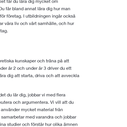
t får du lära dig mycket om
Du får bland annat lära dig hur man
ör företag. I utbildningen ingår också
 våra liv och vårt samhälle, och hur
tag.
oretiska kunskaper och träna på att
der år 2 och under år 3 driver du ett
a dig att starta, driva och att avveckla
et du lär dig, jobbar vi med flera
utera och argumentera. Vi vill att du
h använder mycket material från
 samarbetar med varandra och jobbar
ina studier och förstår hur olika ämnen