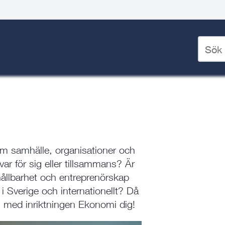
Ange
sökord
t
/
Om skolan
/
Våra program
/
för
deskto
om samhälle, organisationer och
var för sig eller tillsammans? Är
hållbarhet och entreprenörskap
i Sverige och internationellt? Då
med inriktningen Ekonomi dig!