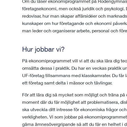
Om du läser ekonomiprogrammet på Rodengymnasie
företagsekonomi, men också juridik och psykologi. 
redovisar, hur man skapar affärsidéer och marknadsf
kunskaper om hur företagande och ekonomi påverkar
man leder och organiserar arbete, personal och före
Hur jobbar vi?
På ekonomiprogrammet vill vi att du ska lära dig te
omsätta dessa i praktik. Du har en veckas praktik un
UF-företag tillsammans med klasskamrater. Du får lär
ett företag samt delta i mässor och tävlingar.
För att lära dig så mycket som möjligt och träna på d
moment där du får möjlighet att problematisera, disk
ska utveckla ditt intresse för ekonomiska frågor oc
verkligheten. Vi som jobbar på ekonomiprogrammet
gärna ämnesövergripande så att du får en helhet i d