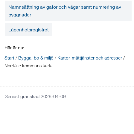
Namnsättning av gator och vägar samt numrering av
byggnader
Lägenhetsregistret
Här är du:
Start
/
Bygga, bo & miljö
/
Kartor, mättjänster och adresser
/
Norrtälje kommuns karta
Senast granskad 2026-04-09