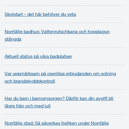
Skolstart – det här behöver du veta
Norrtälje badhus: Vattenrutschkana och hopplagun
stängda
Aktuell status på våra badplatser
Var uppmärksam på oseriösa erbjudanden om sotning
och brandskyddskontroll
Har du barn i barnomsorgen? Därför kan din avgift bli
lägre från och med juli
Norrtälje stad: Så påverkas trafiken under Norrtälje