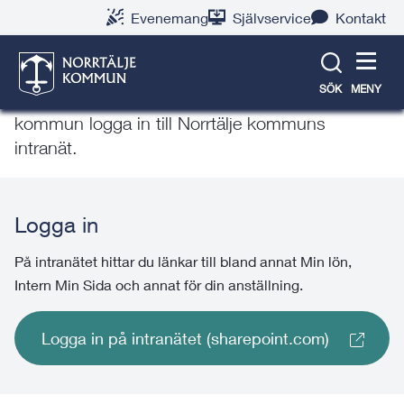
Gå
Hoppa
Gå
Gå
Gå
Gå
Evenemang
Självservice
Kontakt
till
till
till
till
till
till
Logga in som medarbetare
innehåll
snabblänkar
nyhetsarkiv
Om
söksida
kontaktsida
webbplatsen
SÖK
MENY
Här kan du som medarbetare i Norrtälje
kommun logga in till Norrtälje kommuns
intranät.
Logga in
På intranätet hittar du länkar till bland annat Min lön,
Intern Min Sida och annat för din anställning.
Logga in på intranätet (sharepoint.com)