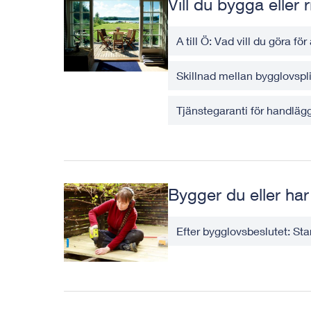
Vill du bygga eller 
A till Ö: Vad vill du göra fö
Skillnad mellan bygglovspl
Tjänstegaranti för handläg
Bygger du eller har
Efter bygglovsbeslutet: St