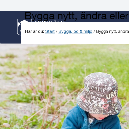
Gå
Hoppa
Gå
Gå
Gå
Gå
till
till
till
till
till
till
Bygga nytt, ändra eller
innehåll
snabblänkar
nyhetsarkiv
Om
söksida
kontaktsida
webbplatsen
Här är du:
Start
/
Bygga, bo & miljö
/
Bygga nytt, ändra 