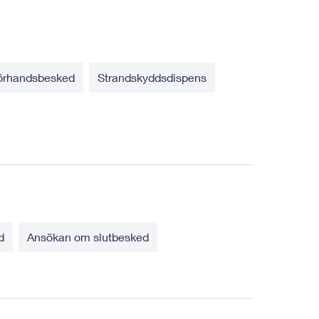
örhandsbesked
Strandskyddsdispens
d
Ansökan om slutbesked