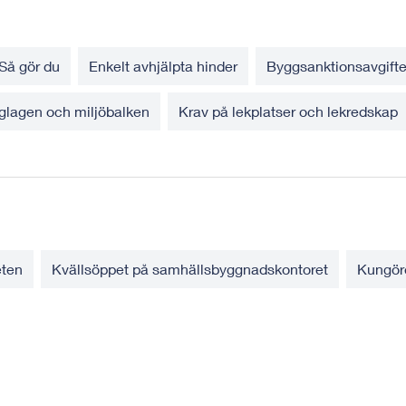
 Så gör du
Enkelt avhjälpta hinder
Byggsanktionsavgifte
gglagen och miljöbalken
Krav på lekplatser och lekredskap
eten
Kvällsöppet på samhällsbyggnadskontoret
Kungör