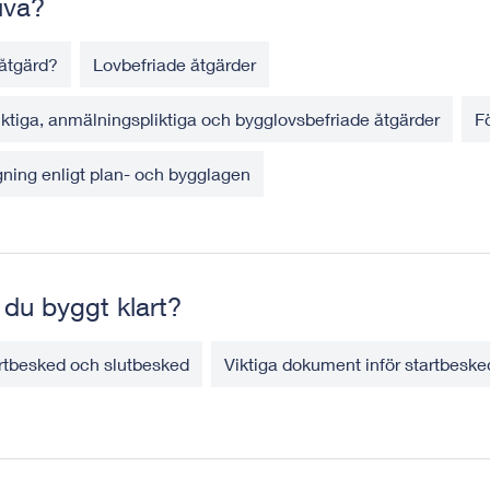
riva?
r åtgärd?
Lovbefriade åtgärder
iktiga, anmälningspliktiga och bygglovsbefriade åtgärder
F
gning enligt plan- och bygglagen
 du byggt klart?
artbesked och slutbesked
Viktiga dokument inför startbeske