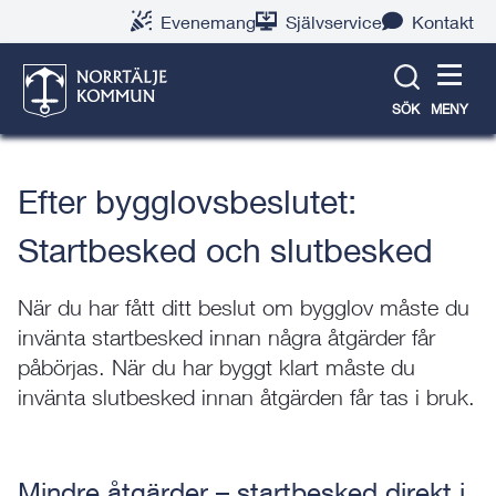
Gå
Hoppa
Gå
Gå
Gå
Gå
Evenemang
Självservice
Kontakt
till
till
till
till
till
till
Bygga nytt, ändra eller
innehåll
snabblänkar
nyhetsarkiv
Om
söksida
kontaktsida
riva
webbplatsen
SÖK
MENY
Efter bygglovsbeslutet:
Startbesked och slutbesked
När du har fått ditt beslut om bygglov måste du
invänta startbesked innan några åtgärder får
påbörjas. När du har byggt klart måste du
invänta slutbesked innan åtgärden får tas i bruk.
Mindre åtgärder – startbesked direkt i