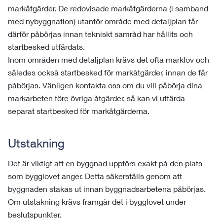
markåtgärder. De redovisade markåtgärderna (i samband
med nybyggnation) utanför område med detaljplan får
därför påbörjas innan tekniskt samråd har hållits och
startbesked utfärdats.
Inom områden med detaljplan krävs det ofta marklov och
således också startbesked för markåtgärder, innan de får
påbörjas. Vänligen kontakta oss om du vill påbörja dina
markarbeten före övriga åtgärder, så kan vi utfärda
separat startbesked för markåtgärderna.
Utstakning
Det är viktigt att en byggnad uppförs exakt på den plats
som bygglovet anger. Detta säkerställs genom att
byggnaden stakas ut innan byggnadsarbetena påbörjas.
Om utstakning krävs framgår det i bygglovet under
beslutspunkter.