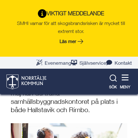
Gå
Hoppa
Gå
Gå
Gå
Gå
till
till
till
till
till
till
VIKTIGT MEDDELANDE
Kvällsöppet på
innehåll
snabblänkar
nyhetsarkiv
Om
söksida
kontaktsida
SMHI varnar för att skogsbrandsrisken är mycket till
samhällsbyggnadskontoret
webbplatsen
extremt stor.
till Hallstavik 21 maj och
Läs mer
Rimbo 28 maj
18 maj 2026
Evenemang
Självservice
Kontakt
Har du frågor om bygglov, enskilt
avlopp, bergvärme eller kartmaterial? I
SÖK
MENY
maj kan du träffa
samhällsbyggnadskontoret på plats i
både Hallstavik och Rimbo.