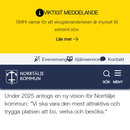
Gå
Hoppa
Gå
Gå
Gå
Gå
till
till
till
till
till
till
Organisation och styrning
VIKTIGT MEDDELANDE
innehåll
snabblänkar
nyhetsarkiv
Om
söksida
kontaktsida
SMHI varnar för att skogsbrandsrisken är mycket till
webbplatsen
extremt stor.
Läs mer
Norrtälje kommuns vision: Vi
ska vara den mest attraktiva
Evenemang
Självservice
Kontakt
och trygga platsen att bo,
verka och besöka
SÖK
MENY
Under 2025 antogs en ny vision för Norrtälje
kommun: "Vi ska vara den mest attraktiva och
trygga platsen att bo, verka och besöka."