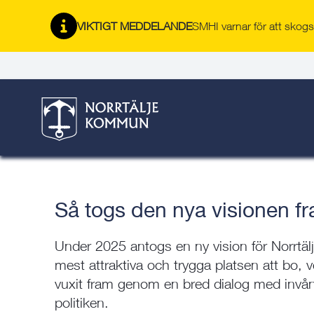
Gå
Hoppa
Gå
Gå
Gå
Gå
till
till
till
till
till
till
VIKTIGT MEDDELANDE
SMHI varnar för att skogsb
Organisation och styrn
innehåll
snabblänkar
nyhetsarkiv
Om
söksida
kontaktsida
webbplatsen
Här är du:
Start
/
Kommun & politik
/
Organisation och styrning
/
Norrtälje kommuns vision: Vi ska vara den mest attrakt
besöka
/
Så togs den nya visionen fram
Så togs den nya visionen f
Under 2025 antogs en ny vision för Norrtä
mest attraktiva och trygga platsen att bo, 
vuxit fram genom en bred dialog med invåna
politiken.