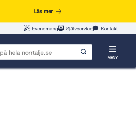
Läs mer
Evenemang
Självservice
Kontakt
Meny
MENY
p