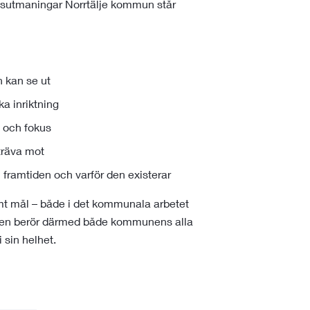
hällsutmaningar Norrtälje kommun står
 kan se ut
a inriktning
g och fokus
sträva mot
 framtiden och varför den existerar
mt mål – både i det kommunala arbetet
onen berör därmed både kommunens alla
 sin helhet.