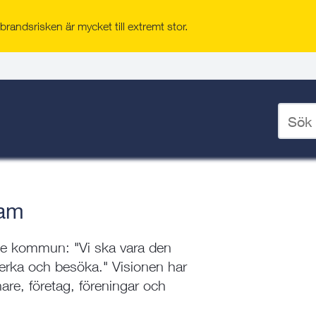
randsrisken är mycket till extremt stor.
ing
Ange
iva och trygga platsen att bo, verka och
sökord
för
deskto
ram
lje kommun: "Vi ska vara den
verka och besöka." Visionen har
re, företag, föreningar och