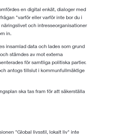
nomfördes en digital enkät, dialoger med
rågan "varför eller varför inte bor du i
näringslivet och intresseorganisationer
om in.
es insamlad data och lades som grund
ram och stämdes av mot externa
enterades för samtliga politiska partier.
g och antogs tillslut i kommunfullmäktige
ngsplan ska tas fram för att säkerställa
onen "Global livsstil, lokalt liv" inte