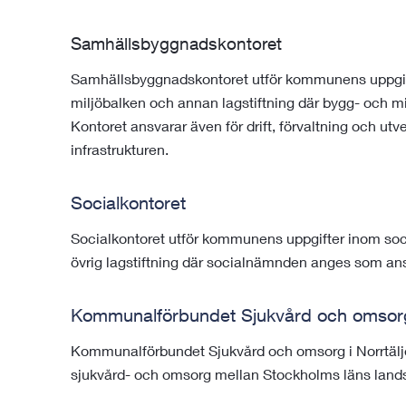
Samhällsbyggnadskontoret
Samhällsbyggnadskontoret utför kommunens uppgift
miljöbalken och annan lagstiftning där bygg- och 
Kontoret ansvarar även för drift, förvaltning och u
infrastrukturen.
Socialkontoret
Socialkontoret utför kommunens uppgifter inom soci
övrig lagstiftning där socialnämnden anges som ans
Kommunalförbundet Sjukvård och omsorg 
Kommunalförbundet Sjukvård och omsorg i Norrtälje
sjukvård- och omsorg mellan Stockholms läns land