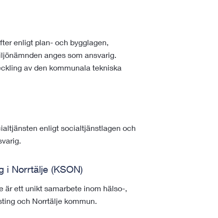
er enligt plan- och bygglagen,
miljönämnden anges som ansvarig.
tveckling av den kommunala tekniska
altjänsten enligt socialtjänstlagen och
varig.
i Norrtälje (KSON)
 är ett unikt samarbete inom hälso-,
sting och Norrtälje kommun.