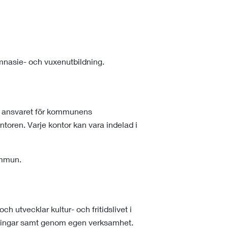
nasie- och vuxenutbildning.
e ansvaret för kommunens
toren. Varje kontor kan vara indelad i
ommun.
h utvecklar kultur- och fritidslivet i
ningar samt genom egen verksamhet.