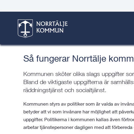
Gå
Hoppa
Gå
Gå
Gå
Gå
till
till
till
till
till
till
Organisation och styrn
innehåll
snabblänkar
nyhetsarkiv
Om
söksida
kontaktsida
webbplatsen
Här är du:
Start
/
Kommun & politik
/
Organisation och 
Så fungerar Norrtälje kom
Kommunen sköter olika slags uppgifter som
Bland de viktigaste uppgifterna är samhälls
räddningstjänst och socialtjänst.
Kommunen styrs av politiker som är valda av invånar
betyder att vi som invånare har möjlighet att påve
uppgifter. Politikerna i kommunen kallas även förtr
arbetar tjänstepersoner dagligen med att förbereda 