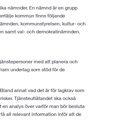
i olika nämnder. En nämnd är en grupp
orrtälje kommun finns följande
nämnden, kommunstyrelsen, kultur- och
en samt val- och demokratinämnden.
 tjänstepersoner med att planera och
fram underlag som stöd för de
 Bland annat vad det är för lagkrav som
 risker. Tjänsteutlåtandet ska också
mt en analys över varför man bör besluta
få all relevant information inför att de