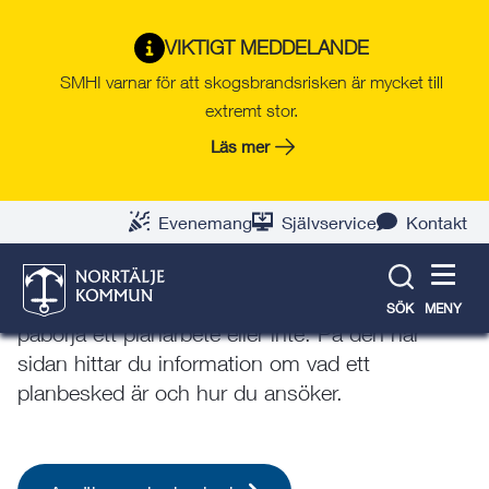
Gå
Hoppa
Gå
Gå
Gå
Gå
till
till
till
till
till
till
Norrtälje växer
VIKTIGT MEDDELANDE
innehåll
snabblänkar
nyhetsarkiv
Om
söksida
kontaktsida
SMHI varnar för att skogsbrandsrisken är mycket till
webbplatsen
extremt stor.
Läs mer
Planbesked
Om du planerar för en åtgärd som kräver att en
Evenemang
Självservice
Kontakt
detaljplan upprättas, ändras eller upphävs ska
du ansöka om planbesked. I ett planbesked får
du svar på om kommunen har för avsikt att
SÖK
MENY
påbörja ett planarbete eller inte. På den här
sidan hittar du information om vad ett
planbesked är och hur du ansöker.