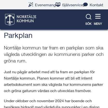
Gå
Hoppa
Gå
Gå
Gå
Gå
Evenemang
Självservice
Kontakt
till
till
till
till
till
till
Norrtälje växer
innehåll
snabblänkar
nyhetsarkiv
Om
söksida
kontaktsida
webbplatsen
SÖK
MENY
Parkplan
Norrtälje kommun tar fram en parkplan som ska
vägleda utvecklingen av kommunens parker och
gröna rum.
Just nu pågår arbetet med att ta fram en parkplan för
Norrtälje kommun. Planen kommer att bli ett internt
arbetsdokument som ska vägleda hur kommunens parker
och gröna gaturum vårdas och utvecklas framöver.
Under oktober och november 2024 har boende och
besökare bidragit med värdefulla synpunkter i en dialog