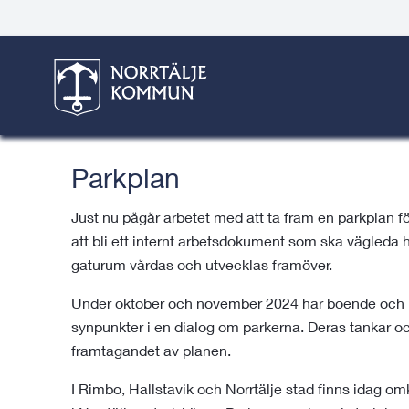
Gå
Hoppa
Gå
Gå
Gå
Gå
till
till
till
till
till
till
Trafik, gator och parke
innehåll
snabblänkar
nyhetsarkiv
Om
söksida
kontaktsida
webbplatsen
Här är du:
Start
/
Trafik, gator & parker
/
Parker, lekplat
Parkplan
Just nu pågår arbetet med att ta fram en parkplan
att bli ett internt arbetsdokument som ska vägled
gaturum vårdas och utvecklas framöver.
Under oktober och november 2024 har boende och b
synpunkter i en dialog om parkerna. Deras tankar och
framtagandet av planen.
I Rimbo, Hallstavik och Norrtälje stad finns idag omkr