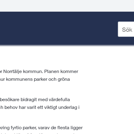
r
Ange
ser och uteträning
/
Parker
/
Parkplan
sökord
för
deskto
 för Norrtälje kommun. Planen kommer
a hur kommunens parker och gröna
esökare bidragit med värdefulla
 behov har varit ett viktigt underlag i
ing fyrtio parker, varav de flesta ligger