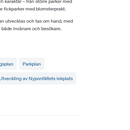
och karaktär – från större parker med
re fickparker med blomsterprakt.
kan utvecklas och tas om hand, med
ör både invånare och besökare.
gsplan
Parkplan
Utveckling av Nyponfältets lekplats