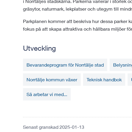
i Norrtäljes stadskärna. Parkerna varierar i storlek 
gräsytor, naturmark, lekplatser och utegym till mind
Parkplanen kommer att beskriva hur dessa parker 
fokus på att skapa attraktiva och hållbara miljöer f
Utveckling
Bevarandeprogram för Norrtälje stad
Belysnin
Norrtälje kommun växer
Teknisk handbok
Så arbetar vi med...
Senast granskad 2025-01-13