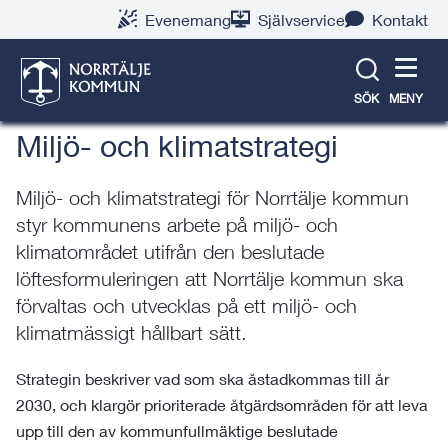
Gå
Hoppa
Gå
Gå
Gå
Gå
Evenemang
Självservice
Kontakt
till
till
till
till
till
till
Norrtälje växer
innehåll
snabblänkar
nyhetsarkiv
Om
söksida
kontaktsida
webbplatsen
SÖK
MENY
Miljö- och klimatstrategi
Miljö- och klimatstrategi för Norrtälje kommun
styr kommunens arbete på miljö- och
klimatområdet utifrån den beslutade
löftesformuleringen att Norrtälje kommun ska
förvaltas och utvecklas på ett miljö- och
klimatmässigt hållbart sätt.
Strategin beskriver vad som ska åstadkommas till år
2030, och klargör prioriterade åtgärdsområden för att leva
upp till den av kommunfullmäktige beslutade