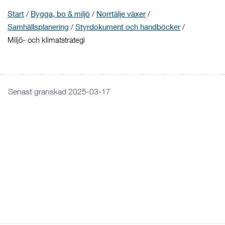
Start
/
Bygga, bo & miljö
/
Norrtälje växer
/
Samhällsplanering
/
Styrdokument och handböcker
/
Miljö- och klimatstrategi
Senast granskad 2025-03-17