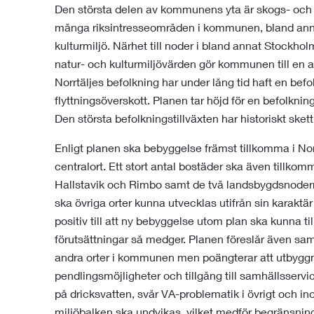
Den största delen av kommunens yta är skogs- och 
många riksintresseområden i kommunen, bland annat f
kulturmiljö. Närhet till noder i bland annat Stoc
natur- och kulturmiljövärden gör kommunen till en at
Norrtäljes befolkning har under lång tid haft en befol
flyttningsöverskott. Planen tar höjd för en befolkni
Den största befolkningstillväxten har historiskt ske
Enligt planen ska bebyggelse främst tillkomma i N
centralort. Ett stort antal bostäder ska även till
Hallstavik och Rimbo samt de två landsbygdsnode
ska övriga orter kunna utvecklas utifrån sin karakt
positiv till att ny bebyggelse utom plan ska kunna 
förutsättningar så medger. Planen föreslår även s
andra orter i kommunen men poängterar att utbyggn
pendlingsmöjligheter och tillgång till samhällsserv
på dricksvatten, svår VA-problematik i övrigt och 
miljöbalken ska undvikas, vilket medför begränsning