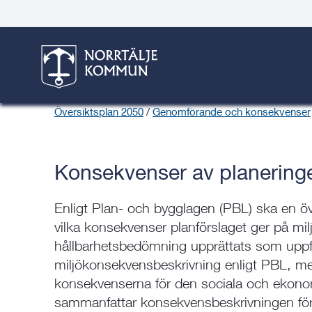
Gå
Hoppa
Gå
Gå
Gå
Gå
till
till
till
till
till
till
Översiktsplan 2050
innehåll
snabblänkar
nyhetsarkiv
Om
söksida
kontaktsida
webbplatsen
Här är du:
Start
/
Bygga, bo & miljö
/
Norrtälje växer
/
Samhällspla
Översiktsplan 2050
/
Genomförande och konsekvenser
Konsekvenser av planering
Enligt Plan- och bygglagen (PBL) ska en ö
vilka konsekvenser planförslaget ger på mil
hållbarhetsbedömning upprättats som uppfy
miljökonsekvensbeskrivning enligt PBL, m
konsekvenserna för den sociala och ekonom
sammanfattar konsekvensbeskrivningen fö