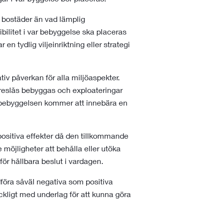
r bostäder än vad lämplig
ibilitet i var bebyggelse ska placeras
 tydlig viljeinriktning eller strategi
tiv påverkan för alla miljöaspekter.
reslås bebyggas och exploateringar
bebyggelsen kommer att innebära en
positiva effekter då den tillkommande
öjligheter att behålla eller utöka
för hållbara beslut i vardagen.
öra såväl negativa som positiva
räckligt med underlag för att kunna göra