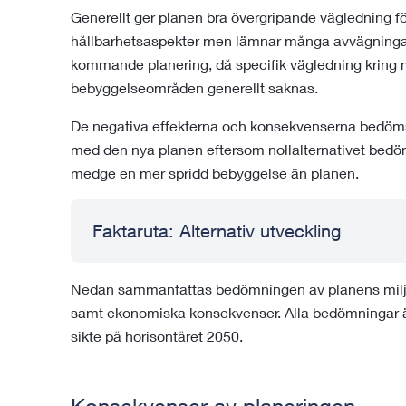
Generellt ger planen bra övergripande vägledning f
hållbarhetsaspekter men lämnar många avvägningar
kommande planering, då specifik vägledning kring mi
bebyggelseområden generellt saknas.
De negativa effekterna och konsekvenserna bedöms va
med den nya planen eftersom nollalternativet bedö
medge en mer spridd bebyggelse än planen.
Faktaruta: Alternativ utveckling
Nedan sammanfattas bedömningen av planens milj
samt ekonomiska konsekvenser. Alla bedömningar är
sikte på horisontåret 2050.