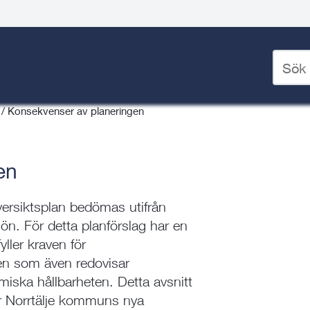
Ange
sökord
nering
/
Översiktsplanering
/
för
/
Konsekvenser av planeringen
deskto
en
versiktsplan bedömas utifrån
jön. För detta planförslag har en
ller kraven för
en som även redovisar
iska hållbarheten. Detta avsnitt
r Norrtälje kommuns nya