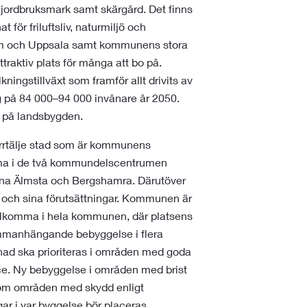
jordbruksmark samt skärgård. Det finns
ör friluftsliv, naturmiljö och
kholm och Uppsala samt kommunens stora
traktiv plats för många att bo på.
kningstillväxt som framför allt drivits av
ng på 84 000–94 000 invånare år 2050.
tt på landsbygden.
orrtälje stad som är kommunens
komma i de två kommundelscentrumen
rna Älmsta och Bergshamra. Därutöver
är och sina förutsättningar. Kommunen är
tillkomma i hela kommunen, där platsens
ammanhängande bebyggelse i flera
ad ska prioriteras i områden med goda
ice. Ny bebyggelse i områden med brist
inom områden med skydd enligt
ar i var byggelse bör placeras.