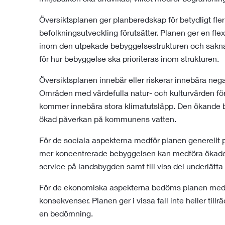
Översiktsplanen ger planberedskap för betydligt fle
befolkningsutveckling förutsätter. Planen ger en flex
inom den utpekade bebyggelsestrukturen och saknar en
för hur bebyggelse ska prioriteras inom strukturen.
Översiktsplanen innebär eller riskerar innebära nega
Områden med värdefulla natur- och kulturvärden fö
kommer innebära stora klimatutsläpp. Den ökande 
ökad påverkan på kommunens vatten.
För de sociala aspekterna medför planen generellt 
mer koncentrerade bebyggelsen kan medföra ökade m
service på landsbygden samt till viss del underlätta 
För de ekonomiska aspekterna bedöms planen medf
konsekvenser. Planen ger i vissa fall inte heller till
en bedömning.