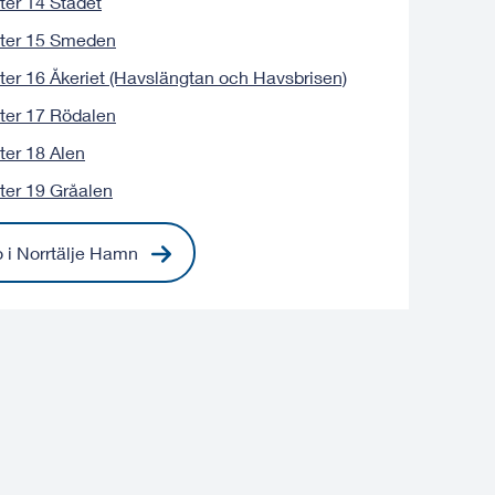
ter 14 Städet
ter 15 Smeden
ter 16 Åkeriet (Havslängtan och Havsbrisen)
ter 17 Rödalen
ter 18 Alen
ter 19 Gråalen
 i Norrtälje Hamn