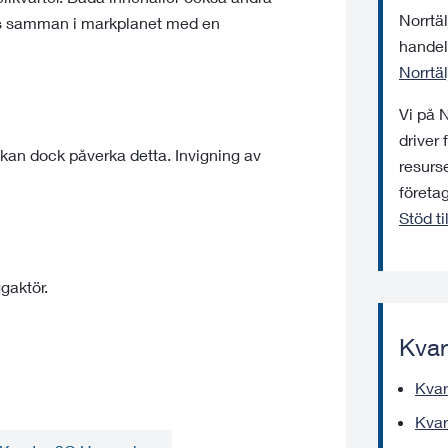
Norrtä
kas samman i markplanet med en
handels
Norrtä
Vi på 
driver 
kan dock påverka detta. Invigning av
resurse
företa
Stöd ti
gaktör.
Kvar
Kvar
Kvar