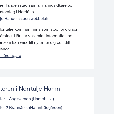
lje Handelsstad samlar näringsidkare och
företag i Norrtälje.
lje Handelsstads webbplats
Norrtälje kommun finns som stöd för dig som
företag. Här har vi samlat information och
r som kan vara till nytta för dig och ditt
gande.
ll företagare
teren i Norrtälje Hamn
ter 1 Ångkvarnen (Hamnhus1)
ter 2 Brännäset (Hamnträdgården)