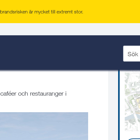
randsrisken är mycket till extremt stor.
Kvar
ad växer
/
Norrtälje Hamn
/
Ange
sökord
för
deskto
 caféer och restauranger i