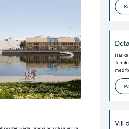
Ka
Deta
Här ka
Termin
med fl
På
Vill
ellkvarter. Båda innehåller också andra