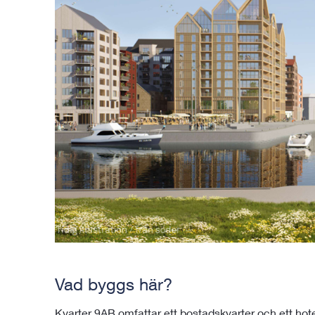
Vad byggs här?
Kvarter 9AB omfattar ett bostadskvarter och ett hot