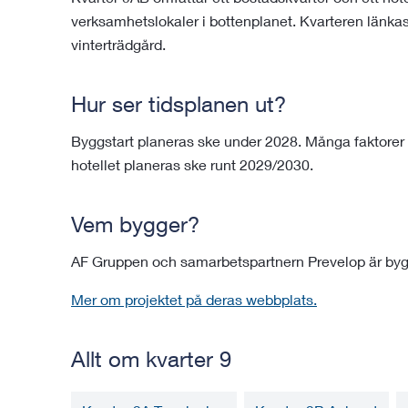
verksamhetslokaler i bottenplanet. Kvarteren län
vinterträdgård.
Hur ser tidsplanen ut?
Byggstart planeras ske under 2028. Många faktorer 
hotellet planeras ske runt 2029/2030.
Vem bygger?
AF Gruppen och samarbetspartnern Prevelop är byg
Mer om projektet på deras webbplats.
Allt om kvarter 9