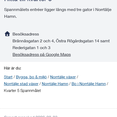
Spannmålets entréer ligger längs med tre gator i Norrtälje
Hamn.
Besöksadress
Brännäsgatan 2 och 4, Östra Rögårdsgatan 14 samt
Rederigatan 1 och 3
Besöksadress på Google Maps
Här är du:
Start
/
Bygga, bo & miljö
/
Norrtälje växer
/
Norrtälje stad växer
/
Norrtälje Hamn
/
Bo i Norrtälje Hamn
/
Kvarter 5 Spannmålet