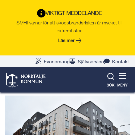
Gå
Hoppa
Gå
Gå
Gå
Gå
till
till
till
till
till
till
Norrtälje Hamn
VIKTIGT MEDDELANDE
innehåll
snabblänkar
nyhetsarkiv
Om
söksida
kontaktsida
SMHI varnar för att skogsbrandsrisken är mycket till
webbplatsen
extremt stor.
Läs mer
Kvarter 19 Gråalen
Kvarteret Gråalen är, tillsammans med kvarteret
Evenemang
Självservice
Kontakt
Rödalen, ett trähusprojekt med totalt 300
hyreslägenheter.
SÖK
MENY