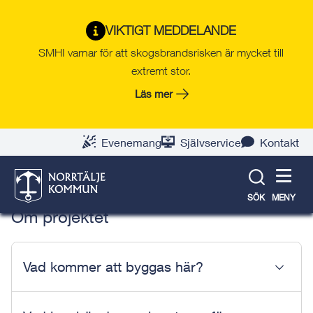
Gå
Hoppa
Gå
Gå
Gå
Gå
till
till
till
till
till
till
Norrtälje Hamn
VIKTIGT MEDDELANDE
innehåll
snabblänkar
nyhetsarkiv
Om
söksida
kontaktsida
SMHI varnar för att skogsbrandsrisken är mycket till
webbplatsen
extremt stor.
Läs mer
Frågor och svar om kvarter 9
Här hittar du frågor och svar om kvarter 9A, 9B
Evenemang
Självservice
Kontakt
och 9C
SÖK
MENY
Om projektet
Vad kommer att byggas här?