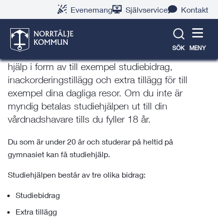
Gå
Hoppa
Gå
Gå
Gå
Gå
Evenemang
Självservice
Kontakt
till
till
till
till
till
till
Studiemedel och ekonomi
innehåll
snabblänkar
nyhetsarkiv
Om
söksida
kontaktsida
webbplatsen
SÖK
MENY
Du som går i gymnasieskolan kan få ekonomisk
hjälp i form av till exempel studiebidrag,
inackorderingstillägg och extra tillägg för till
exempel dina dagliga resor. Om du inte är
myndig betalas studiehjälpen ut till din
vårdnadshavare tills du fyller 18 år.
Du som är under 20 år och studerar på heltid på
gymnasiet kan få studiehjälp.
Studiehjälpen består av tre olika bidrag:
Studiebidrag
Extra tillägg