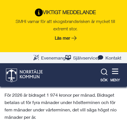
Gå
Hoppa
Gå
Gå
Gå
Gå
till
till
till
till
till
till
VIKTIGT MEDDELANDE
Inackorderingsbidrag för
innehåll
snabblänkar
nyhetsarkiv
Om
söksida
kontaktsida
SMHI varnar för att skogsbrandsrisken är mycket till
webbplatsen
gymnasieelever
extremt stor.
Läs mer
Du som studerar i en kommunal gymnasieskola
på annan ort eller har lång resväg kan ansöka
Evenemang
Självservice
Kontakt
om inackorderingsbidrag. Bidraget är till för att
ersätta en del av dina kostnader för hyra av
bostad på studieorten och resor mellan
SÖK
MENY
studieorten och ditt hem.
För 2026 är bidraget 1 974 kronor per månad. Bidraget
betalas ut för fyra månader under höstterminen och för
fem månader under vårterminen, det vill säga högst nio
månader per år.