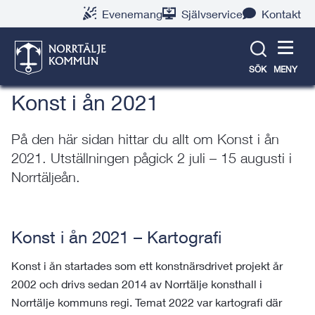
Gå
Hoppa
Gå
Gå
Gå
Gå
Evenemang
Självservice
Kontakt
till
till
till
till
till
till
Konst i ån 2026
innehåll
snabblänkar
nyhetsarkiv
Om
söksida
kontaktsida
webbplatsen
SÖK
MENY
Konst i ån 2021
På den här sidan hittar du allt om Konst i ån
2021. Utställningen pågick 2 juli – 15 augusti i
Norrtäljeån.
Konst i ån 2021 – Kartografi
Konst i ån startades som ett konstnärsdrivet projekt år
2002 och drivs sedan 2014 av Norrtälje konsthall i
Norrtälje kommuns regi. Temat 2022 var kartografi där