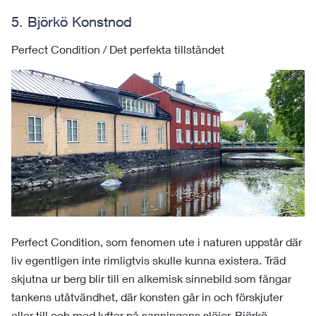
5. Björkö Konstnod
Perfect Condition / Det perfekta tillståndet
Perfect Condition, som fenomen ute i naturen uppstår där
liv egentligen inte rimligtvis skulle kunna existera. Träd
skjutna ur berg blir till en alkemisk sinnebild som fångar
tankens utåtvändhet, där konsten går in och förskjuter
eller till och med lyfter på sanningens slöjor. Björkö