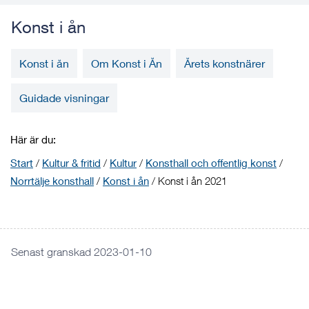
Konst i ån
Konst i ån
Om Konst i Ån
Årets konstnärer
Guidade visningar
Här är du:
Start
/
Kultur & fritid
/
Kultur
/
Konsthall och offentlig konst
/
Norrtälje konsthall
/
Konst i ån
/
Konst i ån 2021
Senast granskad 2023-01-10