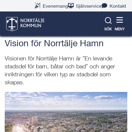
Gå
Hoppa
Gå
Gå
Gå
Gå
Evenemang
Självservice
Kontakt
till
till
till
till
till
till
Norrtälje stad växer
innehåll
snabblänkar
nyhetsarkiv
Om
söksida
kontaktsida
webbplatsen
SÖK
MENY
Vision för Norrtälje Hamn
Visionen för Norrtälje Hamn är ”En levande
stadsdel för barn, båtar och bad” och anger
inriktningen för vilken typ av stadsdel som
skapas.