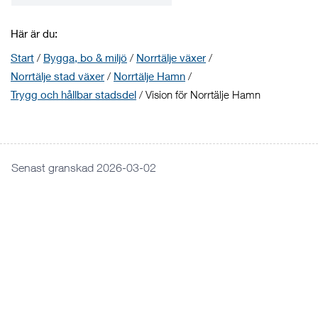
Här är du:
Start
/
Bygga, bo & miljö
/
Norrtälje växer
/
Norrtälje stad växer
/
Norrtälje Hamn
/
Trygg och hållbar stadsdel
/
Vision för Norrtälje Hamn
Senast granskad 2026-03-02