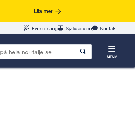
Läs mer
Evenemang
Självservice
Kontakt
Meny
MENY
p