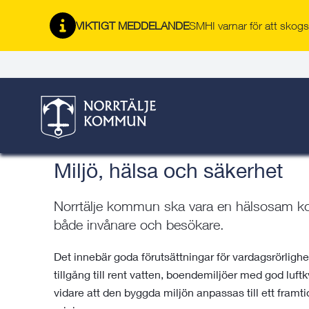
Gå
Hoppa
Gå
Gå
Gå
Gå
till
till
till
till
till
till
VIKTIGT MEDDELANDE
SMHI varnar för att skogsb
Översiktsplan 2050
innehåll
snabblänkar
nyhetsarkiv
Om
söksida
kontaktsida
webbplatsen
Här är du:
Start
/
Bygga, bo & miljö
/
Norrtälje växer
/
Samhällspla
Översiktsplan 2050
/
Allmänna intressen
/
Miljö, hälsa 
Miljö, hälsa och säkerhet
Norrtälje kommun ska vara en hälsosam kom
både invånare och besökare.
Det innebär goda förutsättningar för vardagsrörlighet
tillgång till rent vatten, boendemiljöer med god luft
vidare att den byggda miljön anpassas till ett framti