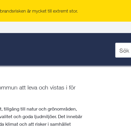
randsrisken är mycket till extremt stor.
nering
/
Översiktsplanering
/
Ange
och säkerhet
sökord
för
deskto
mun att leva och vistas i för
, tillgång till natur och grönområden,
kvalitet och goda ljudmiljöer. Det innebär
da klimat och att risker i samhället