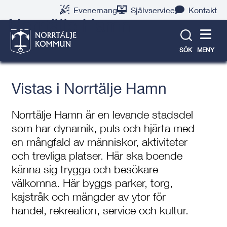
Gå
Hoppa
Gå
Gå
Gå
Gå
Evenemang
Självservice
Kontakt
till
till
till
till
till
till
Norrtälje Hamn
innehåll
snabblänkar
nyhetsarkiv
Om
söksida
kontaktsida
webbplatsen
SÖK
MENY
Vistas i Norrtälje Hamn
Norrtälje Hamn är en levande stadsdel
som har dynamik, puls och hjärta med
en mångfald av människor, aktiviteter
och trevliga platser. Här ska boende
känna sig trygga och besökare
välkomna. Här byggs parker, torg,
kajstråk och mängder av ytor för
handel, rekreation, service och kultur.