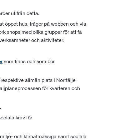
der utifrån detta.
nat öppet hus, frågor på webben och via
ork shops med olika grupper för att få
verksamheter och aktiviteter.
er
som finns och som bör
respektive allmän plats i Norrtälje
aljplaneprocessen för kvarteren och
.
ociala krav för
r miljö- och klimatmässiga samt sociala