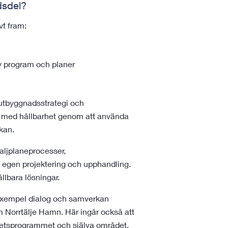
dsdel?
vt fram:
v program och planer
utbyggnadsstrategi och
et med hållbarhet genom att använda
rkan.
aljplaneprocesser,
r egen projektering och upphandling.
ållbara lösningar.
ll exempel dialog och samverkan
orrtälje Hamn. Här ingår också att
rhetsprogrammet och själva området.