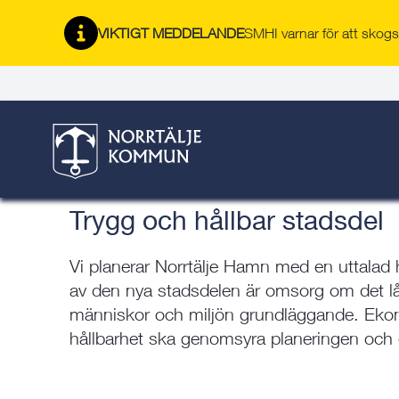
Gå
Hoppa
Gå
Gå
Gå
Gå
till
till
till
till
till
till
VIKTIGT MEDDELANDE
SMHI varnar för att skogsb
Norrtälje stad växer
innehåll
snabblänkar
nyhetsarkiv
Om
söksida
kontaktsida
webbplatsen
Här är du:
Start
/
Bygga, bo & miljö
/
Norrtälje växer
/
Norrtälje st
Trygg och hållbar stadsdel
Trygg och hållbar stadsdel
Vi planerar Norrtälje Hamn med en uttalad hå
av den nya stadsdelen är omsorg om det lån
människor och miljön grundläggande. Ekon
hållbarhet ska genomsyra planeringen och