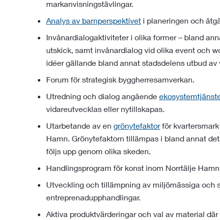
markanvisningstävlingar.
Analys av barnperspektivet
i planeringen och åtgär
Invånardialogaktiviteter i olika former – bland an
utskick, samt invånardialog vid olika event och w
idéer gällande bland annat stadsdelens utbud av 
Forum för strategisk byggherresamverkan.
Utredning och dialog angående
ekosystemtjänst
vidareutvecklas eller nytillskapas.
Utarbetande av en
grönytefaktor
för kvartersmark 
Hamn. Grönytefaktorn tillämpas i bland annat det
följs upp genom olika skeden.
Handlingsprogram för konst inom Norrtälje Hamn
Utveckling och tillämpning av miljömässiga och s
entreprenadupphandlingar.
Aktiva produktvärderingar och val av material dä