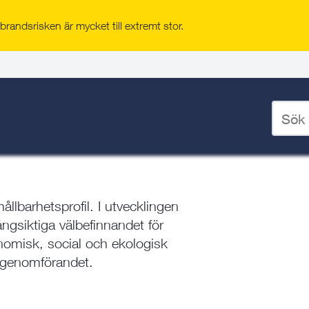
randsrisken är mycket till extremt stor.
ad växer
/
Norrtälje Hamn
/
Ange
sökord
för
deskto
llbarhetsprofil. I utvecklingen
gsiktiga välbefinnandet för
omisk, social och ekologisk
 genomförandet.