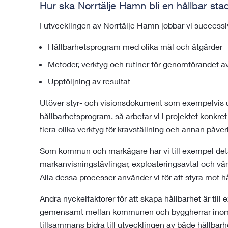
Hur ska Norrtälje Hamn bli en hållbar sta
I utvecklingen av Norrtälje Hamn jobbar vi successi
Hållbarhetsprogram med olika mål och åtgärder
Metoder, verktyg och rutiner för genomförandet a
Uppföljning av resultat
Utöver styr- och visionsdokument som exempelvis 
hållbarhetsprogram, så arbetar vi i projektet konkr
flera olika verktyg för kravställning och annan påve
Som kommun och markägare har vi till exempel det
markanvisningstävlingar, exploateringsavtal och vå
Alla dessa processer använder vi för att styra mot h
Andra nyckelfaktorer för att skapa hållbarhet är ti
gemensamt mellan kommunen och byggherrar inom N
tillsammans bidra till utvecklingen av både hållba