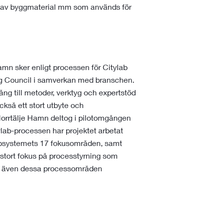
n av byggmaterial mm som används för
amn sker enligt processen för Citylab
g Council i samverkan med branschen.
ång till metoder, verktyg och expertstöd
ckså ett stort utbyte och
orrtälje Hamn deltog i pilotomgången
lab-processen har projektet arbetat
labsystemets 17 fokusområden, samt
 stort fokus på processtyrning som
ch även dessa processområden