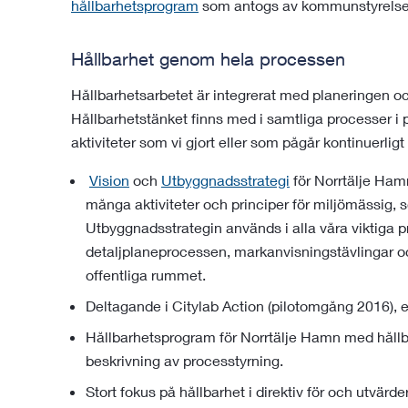
hållbarhetsprogram
som antogs av kommunstyrelse
Hållbarhet genom hela processen
Hållbarhetsarbetet är integrerat med planeringen 
Hållbarhetstänket finns med i samtliga processer i 
aktiviteter som vi gjort eller som pågår kontinuerligt
Vision
och
Utbyggnadsstrategi
för Norrtälje Ham
många aktiviteter och principer för miljömässig, 
Utbyggnadsstrategin används i alla våra viktiga p
detaljplaneprocessen, markanvisningstävlingar o
offentliga rummet.
Deltagande i Citylab Action (pilotomgång 2016), e
Hållbarhetsprogram för Norrtälje Hamn med hållb
beskrivning av processtyrning.
Stort fokus på hållbarhet i direktiv för och utvärd