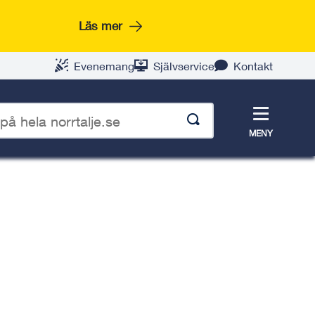
Läs mer
Evenemang
Självservice
Kontakt
Meny
MENY
p