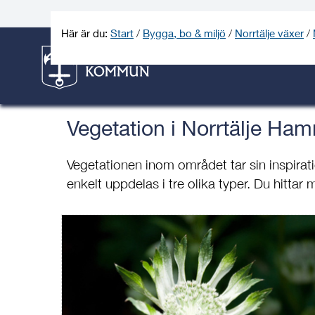
Gå
Hoppa
Gå
Gå
Gå
Gå
till
till
till
till
till
till
Här är du:
Start
/
Bygga, bo & miljö
/
Norrtälje växer
/
innehåll
snabblänkar
nyhetsarkiv
Om
söksida
kontaktsida
webbplatsen
Vegetation i Norrtälje Ham
Vegetationen inom området tar sin inspirat
enkelt uppdelas i tre olika typer. Du hittar