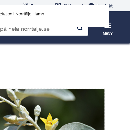
Evenemang
Självservice
Kontakt
etation i Norrtälje Hamn
Meny
MENY
p