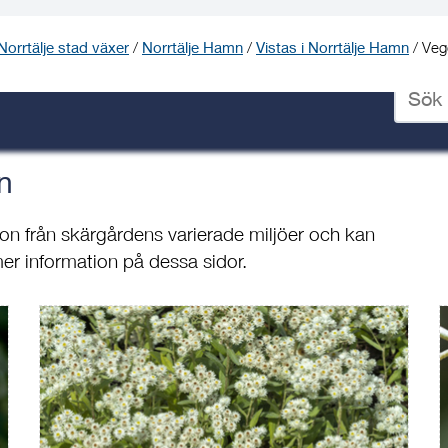
Norrtälje stad växer
/
Norrtälje Hamn
/
Vistas i Norrtälje Hamn
/
Veg
Ange
sökord
för
deskto
n
ion från skärgårdens varierade miljöer och kan
 mer information på dessa sidor.