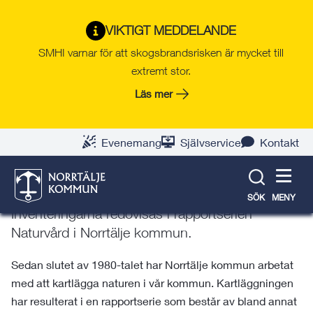
Gå
Hoppa
Gå
Gå
Gå
Gå
till
till
till
till
till
till
Klimat och natur
VIKTIGT MEDDELANDE
innehåll
snabblänkar
nyhetsarkiv
Om
söksida
kontaktsida
SMHI varnar för att skogsbrandsrisken är mycket till
webbplatsen
extremt stor.
Läs mer
Projekt Naturvård
Norrtälje kommun har länge arbetat med att
Evenemang
Självservice
Kontakt
kartlägga naturen i kommunen. Kunskapen
används av kommunen och andra i arbetet med
att bevara den biologiska mångfalden.
SÖK
MENY
Inventeringarna redovisas i rapportserien
Naturvård i Norrtälje kommun.
Sedan slutet av 1980-talet har Norrtälje kommun arbetat
med att kartlägga naturen i vår kommun. Kartläggningen
har resulterat i en rapportserie som består av bland annat