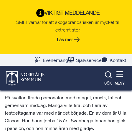
Gå
Hoppa
Gå
Gå
Gå
Gå
till
till
till
till
till
till
VIKTIGT MEDDELANDE
Svanberga skola 30 år
innehåll
snabblänkar
nyhetsarkiv
Om
söksida
kontaktsida
SMHI varnar för att skogsbrandsrisken är mycket till
webbplatsen
extremt stor.
1995 öppnade Svanberga skola dörrarna för
Läs mer
första gången. 30 år senare, fredagen den 7
november 2025, firades skolans födelsedag
med pompa och ståt.
Evenemang
Självservice
Kontakt
Under dagen firade eleverna med extra god lunch och
fika. Efter lunch kom idol-Lucas, tidigare elev på skolan,
SÖK
MENY
och uppträdde i idrottshallen för alla elever.
På kvällen firade personalen med mingel, musik, tal och
gemensam middag. Många ville fira, och flera av
festdeltagarna var med när det började. En av dem är Ulla
Olsson. Hon hann jobba 15 år i Svanberga innan hon gick
i pension, och hon minns åren med glädje.