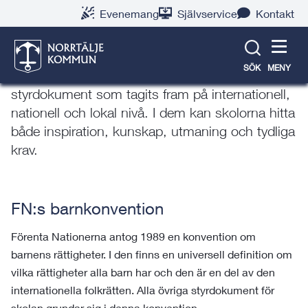
Gå
Hoppa
Gå
Gå
Gå
Gå
Evenemang
Självservice
Kontakt
till
till
till
till
till
till
Styrdokument för skolor
innehåll
snabblänkar
nyhetsarkiv
Om
söksida
kontaktsida
webbplatsen
SÖK
MENY
Norrtälje kommuns skolor regleras av en rad
styrdokument som tagits fram på internationell,
nationell och lokal nivå. I dem kan skolorna hitta
både inspiration, kunskap, utmaning och tydliga
krav.
FN:s barnkonvention
Förenta Nationerna antog 1989 en konvention om
barnens rättigheter. I den finns en universell definition om
vilka rättigheter alla barn har och den är en del av den
internationella folkrätten. Alla övriga styrdokument för
skolan grundar sig i denna konvention.