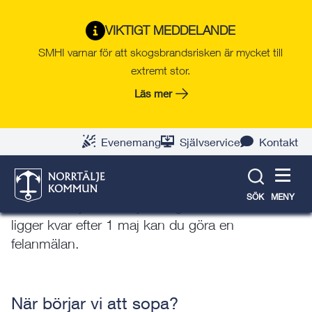
Gå
Hoppa
Gå
Gå
Gå
Gå
till
till
till
till
till
till
Trafik, gator & parker
VIKTIGT MEDDELANDE
innehåll
snabblänkar
nyhetsarkiv
Om
söksida
kontaktsida
SMHI varnar för att skogsbrandsrisken är mycket till
webbplatsen
extremt stor.
Läs mer
Sandupptagning i Norrtälje,
Hallstavik och Rimbo
Evenemang
Självservice
Kontakt
När snön har smält och vädret är stabilt börjar vi
sopa gator, torg och parkeringar. Målet är att bli
SÖK
MENY
klara till början av maj. Om grus fortfarande
ligger kvar efter 1 maj kan du göra en
felanmälan.
När börjar vi att sopa?