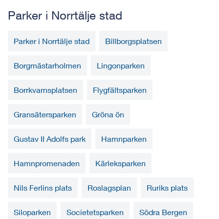
Parker i Norrtälje stad
Parker i Norrtälje stad
Billborgsplatsen
Borgmästarholmen
Lingonparken
Borrkvarnsplatsen
Flygfältsparken
Gransätersparken
Gröna ön
Gustav II Adolfs park
Hamnparken
Hamnpromenaden
Kärleksparken
Nils Ferlins plats
Roslagsplan
Ruriks plats
Siloparken
Societetsparken
Södra Bergen