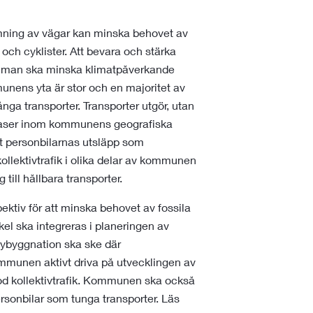
mning av vägar kan minska behovet av
e och cyklister. Att bevara och stärka
 man ska minska klimatpåverkande
unens yta är stor och en majoritet av
nga transporter. Transporter utgör, utan
sgaser inom kommunens geografiska
lt personbilarnas utsläpp som
ollektivtrafik i olika delar av kommunen
 till hållbara transporter.
ktiv för att minska behovet av fossila
ykel ska integreras i planeringen av
ybyggnation ska ske där
kommunen aktivt driva på utvecklingen av
ll god kollektivtrafik. Kommunen ska också
ersonbilar som tunga transporter. Läs