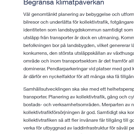
Begränsa klimatpåverkan
Väl genomtänkt planering av bebyggelse och utfor
bilresor och underlätta för kollektivtrafik, fotgängar
identiteten som landsbygdskommun samtidigt som
utsläpp från transporter är dock en utmaning. Komm
befolkningen bor på landsbygden, vilket genererar lå
konkurrens, den största utsläppskällan av växthu
område och inom transportsektorn är det framför al
dominerar. Pendlarparkeringar vid platser med god k
är därför en nyckelfaktor för att många ska få tillgång
Samhällsutvecklingen ska ske med ett helhetsperspe
transporter. Planering av kollektivtrafik, gång och c
bostads- och verksamhetsområden. Merparten av n
kollektivtrafikförsörjningen är god. Samtidigt ska 
kollektivtrafiken så att fler invånare får tillgång ti
verka för utbyggnad av laddinfrastruktur för såväl p