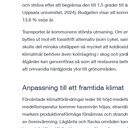
och sträva efter att begränsa den till 1,5 grader till
Uppsala universitet, 2024). Budgeten visar att k
13,8 % varje år.
Transporter är kommunens största utmaning. Om en 
byttes ut mot ett fossilfritt alternativ (som cykel, s
skulle det minska utsläppen så mycket att koldioxid
klimatmål behöver även kolinlagring i skog och jo
åtgärder kan genomföras så som att restaurera befin
att omvandla hårdgjorda ytor till grönområden.
Anpassning till ett framtida klimat
Förväntade klimatförändringar leder till höjd medel
medeltemperatur kommer havsnivån höjas, strandlin
markers produktionsförmåga försämras och strandn
av översvämning. Låglänta och flacka områden kan 