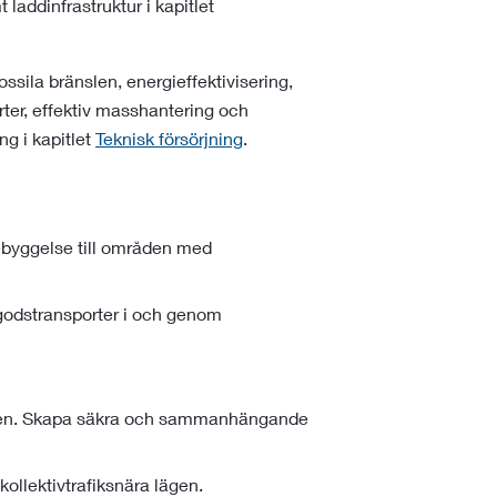
addinfrastruktur i kapitlet
ila bränslen, energieffektivisering,
rter, effektiv masshantering och
g i kapitlet
Teknisk försörjning
.
byggelse till områden med
godstransporter i och genom
munen. Skapa säkra och sammanhängande
kollektivtrafiksnära lägen.