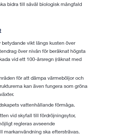
a bidra till såväl biologisk mångfald
t
 betydande vikt längs kusten över
tendrag över nivån för beräknat högsta
skada vid ett 100-årsregn (räknat med
områden för att dämpa värmeböljor och
ukturerna kan även fungera som gröna
växter.
ndskapets vattenhållande förmåga.
ten vid skyfall till fördröjningsytor,
möjligt regleras avseende
ll markanvändning ska eftersträvas.