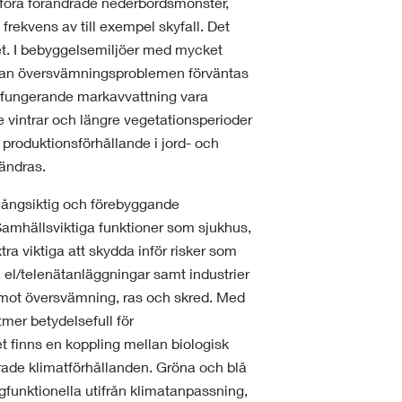
föra förändrade nederbördsmönster,
ekvens av till exempel skyfall. Det
et. I bebyggelsemiljöer med mycket
, kan översvämningsproblemen förväntas
l fungerande markavvattning vara
vintrar och längre vegetationsperioder
 produktionsförhållande i jord- och
rändras.
n långsiktig och förebyggande
Samhällsviktiga funktioner som sjukhus,
ra viktiga att skydda inför risker som
, el/telenätanläggningar samt industrier
 mot översvämning, ras och skred. Med
ltmer betydelsefull för
t finns en koppling mellan biologisk
ade klimatförhållanden. Gröna och blå
ngfunktionella utifrån klimatanpassning,