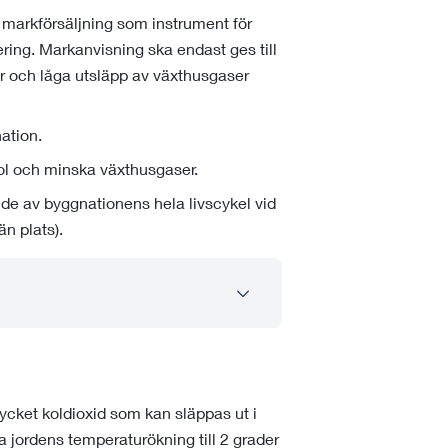
arkförsäljning som instrument för
ring. Markanvisning ska endast ges till
r och låga utsläpp av växthusgaser
ation.
ol och minska växthusgaser.
e av byggnationens hela livscykel vid
n plats).
cket koldioxid som kan släppas ut i
jordens temperaturökning till 2 grader