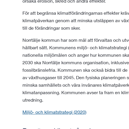
orsaka erosion, skred och andra effekter.
För att begränsa klimatförändringarnas effekter kräv
klimatpåverkan genom att minska utsläppen av väx
till de förändringar som sker.
Norrtälje kommun har som mål att förvaltas och utv
hållbart sätt. Kommunens miljö- och klimatstrategi
nationella miljömålen och anger hur kommunen ska 
2030 ska Norrtälje kommuns organisation, inklusi
fossilbränslefria. Kommunen ska också bidra till de
av växthusgaser till 2045. Den fysiska planeringen 
minska samhällets och våra invånares klimatpåverka
klimatanpassning. Kommunen avser ta fram en kli
utredning.
Miljö- och klimatstrategi (2020)