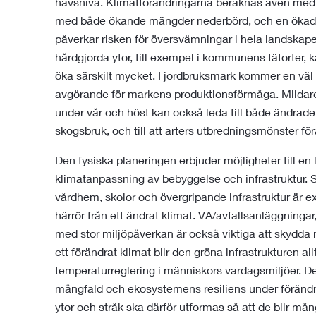
havsnivå. Klimatförändringarna beräknas även med
med både ökande mängder nederbörd, och en ökad fr
påverkar risken för översvämningar i hela landskap
hårdgjorda ytor, till exempel i kommunens tätorter
öka särskilt mycket. I jordbruksmark kommer en vä
avgörande för markens produktionsförmåga. Mildare 
under vår och höst kan också leda till både ändrade
skogsbruk, och till att arters utbredningsmönster fö
Den fysiska planeringen erbjuder möjligheter till e
klimatanpassning av bebyggelse och infrastruktur. 
vårdhem, skolor och övergripande infrastruktur är ext
härrör från ett ändrat klimat. VA/avfallsanläggningar
med stor miljöpåverkan är också viktiga att skydda
ett förändrat klimat blir den gröna infrastrukturen al
temperaturreglering i människors vardagsmiljöer. De
mångfald och ekosystemens resiliens under förändr
ytor och stråk ska därför utformas så att de blir må