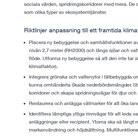
sociala värden, spridningskorridorer med mera. De sk
som olika typer av ekosystemtjänster.
Riktlinjer anpassning till ett framtida klima
Placera ny bebyggelse och samhällsfunktioner av
nivån 2,7 meter (RH2000) och längs sjöar och vat
flöde. Utforma ny bebyggelse så att den inte tar 
klimatfaktor).
Integrera grönska och vattenytor i tätbebyggda 
kunna omhänderta ökade nederbördsmängder. Str
korridorer och skapa spridningsvägar för djur och 
Restaurera och anlägga våtmarker för att öka la
Identifiera lämpliga ytliga rinnvägar för att leda vat
anläggningar eller recipient. Ytorna ska så långt 
markanvändning och höjdsättning. Multifunktione