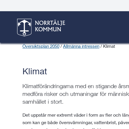
Gå
Hoppa
Gå
Gå
Gå
Gå
till
till
till
till
till
till
Översiktsplan 2050
innehåll
snabblänkar
nyhetsarkiv
Om
söksida
kontaktsida
webbplatsen
Här är du:
Start
/
Bygga, bo & miljö
/
Norrtälje växer
/
Samhällspla
Översiktsplan 2050
/
Allmänna intressen
/
Klimat
Klimat
Klimatförändringarna med en stigande års
medföra risker och utmaningar för människ
samhället i stort.
Det uppstår mer extremt väder i form av fler och län
som kan ge både översvämningar, vattenbrist, påver