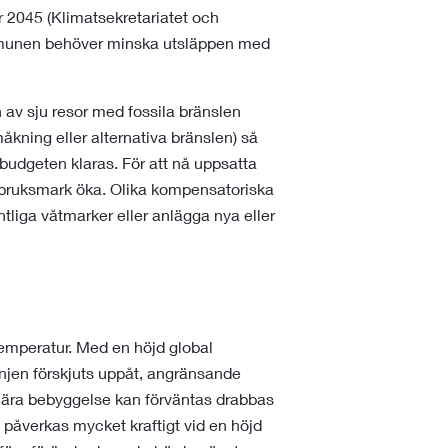
 år 2045 (Klimatsekretariatet och
ommunen behöver minska utsläppen med
av sju resor med fossila bränslen
amåkning eller alternativa bränslen) så
budgeten klaras. För att nå uppsatta
rdbruksmark öka. Olika kompensatoriska
tliga våtmarker eller anlägga nya eller
temperatur. Med en höjd global
jen förskjuts uppåt, angränsande
ära bebyggelse kan förväntas drabbas
påverkas mycket kraftigt vid en höjd