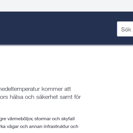
Ange
sökord
nering
/
Översiktsplanering
/
för
deskto
medeltemperatur kommer att
ors hälsa och säkerhet samt för
gre värmeböljor, stormar och skyfall
ka vägar och annan infrastruktur och