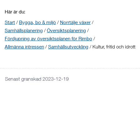
Här är du:
Start
/
Bygga, bo & miljö
/
Norrtälje växer
/
Samhällsplanering
/
Översiktsplanering
/
Fördjupning av översiktsplanen för Rimbo
/
Allmänna intressen
/
Samhällsutveckling
/
Kultur, fritid och idrott
Senast granskad 2023-12-19