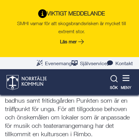
Gå
Hoppa
Gå
Gå
Gå
Gå
till
till
till
till
till
till
Fördjupning av
VIKTIGT MEDDELANDE
innehåll
snabblänkar
nyhetsarkiv
Om
söksida
kontaktsida
SMHI varnar för att skogsbrandsrisken är mycket till
översiktsplanen för
webbplatsen
extremt stor.
Rimbo
Läs mer
Evenemang
Självservice
Kontakt
Kultur, fritid och idrott
I Rimbo centrum i direkt anslutning till
SÖK
MENY
nuvarande resecentrum finns bibliotek och
badhus samt fritidsgården Punkten som är en
träffpunkt för unga. För att tillgodose behoven
och önskemålen om lokaler som är anpassade
för musik och teaterarrangemang har det
tillkommit en kulturscen i Rimbo.