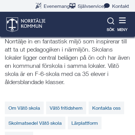
Gå
Hoppa
Gå
Gå
Gå
Gå
Evenemang
Självservice
Kontakt
till
till
till
till
till
till
Vätö skola
innehåll
snabblänkar
nyhetsarkiv
Om
söksida
kontaktsida
webbplatsen
SÖK
MENY
Skolan ligger på vackra ön Vätö strax norr om
Norrtälje in en fantastisk miljö som inspirerar till
att ta ut pedagogiken i närmiljön. Skolans
lokaler ligger central belägen på ön och har även
en kommunal förskola i samma lokaler. Vätö
skola är en F-6-skola med ca 35 elever i
åldersblandade klasser.
Om Vätö skola
Vätö fritidshem
Kontakta oss
Skolmatsedel Vätö skola
Lärplattform