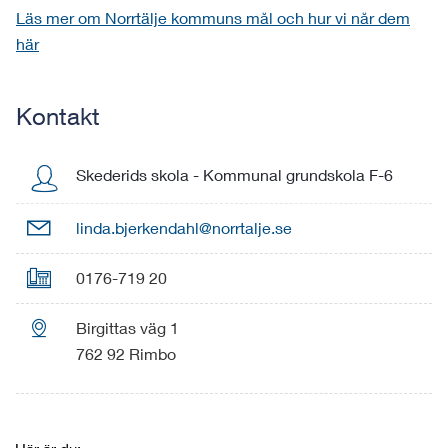
Läs mer om Norrtälje kommuns mål och hur vi når dem
här
Kontakt
Skederids skola
-
Kommunal grundskola F-6

linda.bjerkendahl@norrtalje.se

0176-719 20

Birgittas väg 1
762 92 Rimbo