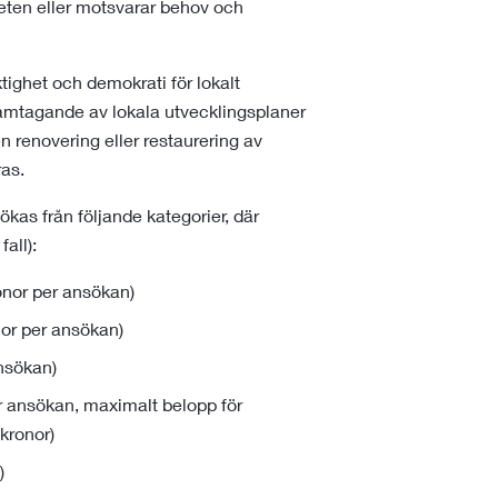
eten eller motsvarar behov och
tighet och demokrati för lokalt
ramtagande av lokala utvecklingsplaner
n renovering eller restaurering av
ras.
as från följande kategorier, där
all):
onor per ansökan)
or per ansökan)
nsökan)
 ansökan, maximalt belopp för
kronor)
)