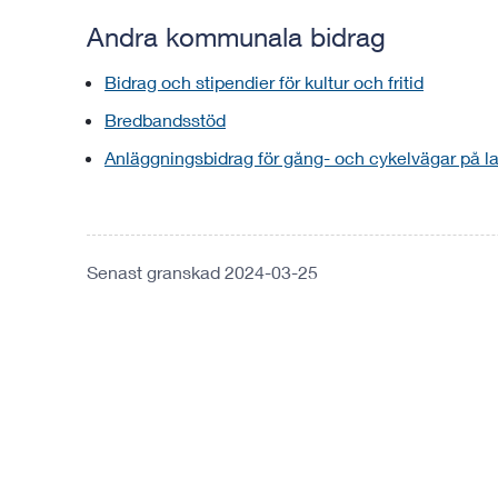
Andra kommunala bidrag
Bidrag och stipendier för kultur och fritid
Bredbandsstöd
Anläggningsbidrag för gång- och cykelvägar på 
Senast granskad 2024-03-25