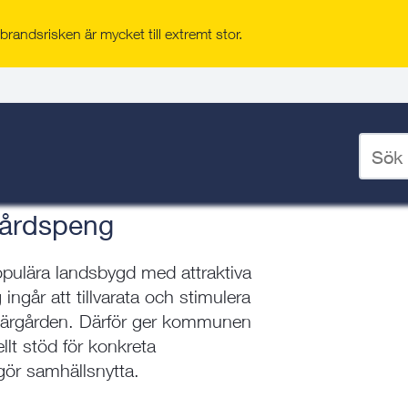
randsrisken är mycket till extremt stor.
årdsutveckling
 och skärgårdsutveckling
/
Ange
sökord
för
deskto
gårdspeng
pulära landsbygd med attraktiva
 ingår att tillvarata och stimulera
skärgården. Därför ger kommunen
llt stöd för konkreta
gör samhällsnytta.