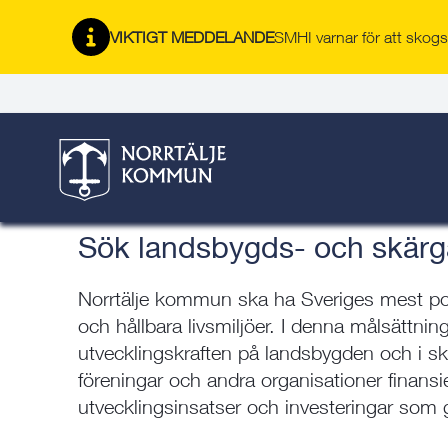
Gå
Hoppa
Gå
Gå
Gå
Gå
till
till
till
till
till
till
VIKTIGT MEDDELANDE
SMHI varnar för att skogsb
Landsbygds- och skärg
innehåll
snabblänkar
nyhetsarkiv
Om
söksida
kontaktsida
webbplatsen
Här är du:
Start
/
Bygga, bo & miljö
/
Norrtälje växer
/
Landsbygds-
Sök landsbygds- och skärgårdspeng
Sök landsbygds- och skär
Norrtälje kommun ska ha Sveriges mest po
och hållbara livsmiljöer. I denna målsättning
utvecklingskraften på landsbygden och i 
föreningar och andra organisationer finansie
utvecklingsinsatser och investeringar som 