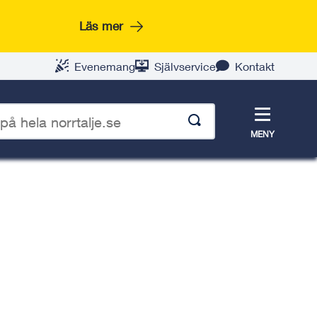
Läs mer
Evenemang
Självservice
Kontakt
Meny
MENY
p