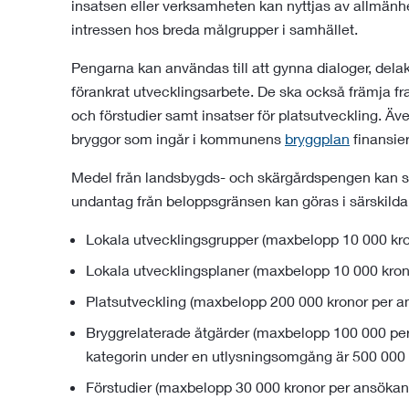
insatsen eller verksamheten kan nyttjas av allmänh
intressen hos breda målgrupper i samhället​.
Pengarna kan användas till att gynna dialoger, delak
förankrat utvecklingsarbete. De ska också främja f
och förstudier samt insatser för platsutveckling. Äve
bryggor som ingår i kommunens
bryggplan
finansie
Medel från landsbygds- och skärgårdspengen kan sök
undantag från beloppsgränsen kan göras i särskilda f
Lokala utvecklingsgrupper (maxbelopp 10 000 kr
Lokala utvecklingsplaner (maxbelopp 10 000 kron
Platsutveckling (maxbelopp 200 000 kronor per a
Bryggrelaterade åtgärder (maxbelopp 100 000 per
kategorin under en utlysningsomgång är 500 000 
Förstudier (maxbelopp 30 000 kronor per ansökan