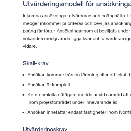
Utvärderingsmodell för ansökninga
Inkomna ansökningar utvärderas och poängsätts. I d
medger inkommer prioriteras och beviljas ansökninga
poäng får förtur. Ansökningar som ej beviljats unde
sökandes medgivande ligga kvar och utvärderas ige
vidare.
Skall-krav
Ansökan kommer från en förening eller ett lokalt 
Ansökan är komplett.
Kommersiella nätägare meddelar vid samråd att d
inom projektområdet under innevarande år.
Ansökan innefattar endast fastigheter inom Norr
Utvärderingskrav