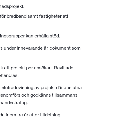
nadsprojekt.
 för bredband samt fastigheter att
lingsgrupper kan erhålla stöd.
ats under innevarande år, dokument som
 ett projekt per ansökan. Beviljade
ehandlas.
 slutredovisning av projekt där anslutna
e genomförs och godkänns tillsammans
andsstrateg.
 inom tre år efter tilldelning.