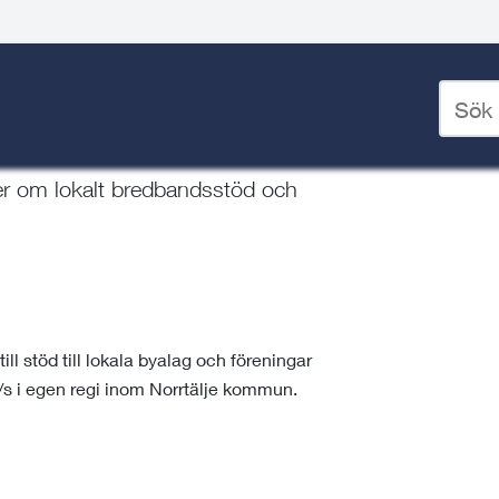
okalt bredbandsstöd
Ange
sökord
för
deskto
er om lokalt bredbandsstöd och
l stöd till lokala byalag och föreningar
s i egen regi inom Norrtälje kommun.