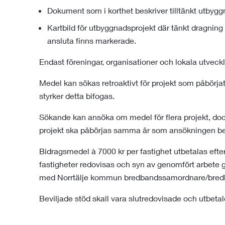
Dokument som i korthet beskriver tilltänkt utbygg
Kartbild för utbyggnadsprojekt där tänkt dragning
ansluta finns markerade.
Endast föreningar, organisationer och lokala utveck
Medel kan sökas retroaktivt för projekt som påbörj
styrker detta bifogas.
Sökande kan ansöka om medel för flera projekt, dock
projekt ska påbörjas samma år som ansökningen b
Bidragsmedel à 7000 kr per fastighet utbetalas efter
fastigheter redovisas och syn av genomfört arbet
med Norrtälje kommun bredbandssamordnare/bredb
Beviljade stöd skall vara slutredovisade och utbetalda