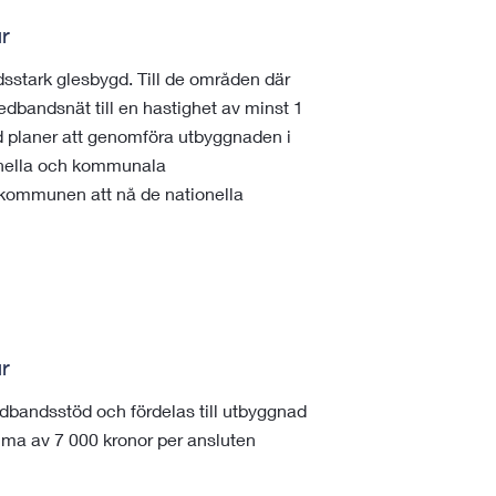
ur
adsstark glesbygd. Till de områden där
dbandsnät till en hastighet av minst 1
ed planer att genomföra utbyggnaden i
ionella och kommunala
 kommunen att nå de nationella
ur
dbandsstöd och fördelas till utbyggnad
ma av 7 000 kronor per ansluten