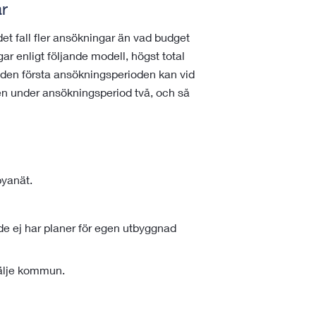
r
et fall fler ansökningar än vad budget
r enligt följande modell, högst total
r den första ansökningsperioden kan vid
n under ansökningsperiod två, och så
byanät.
e ej har planer för egen utbyggnad
tälje kommun.