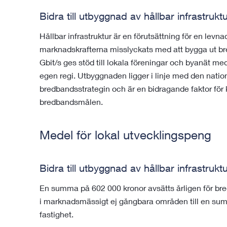
Bidra till utbyggnad av hållbar infrastrukt
Hållbar infrastruktur är en förutsättning för en levn
marknadskrafterna misslyckats med att bygga ut bre
Gbit/s ges stöd till lokala föreningar och byanät m
egen regi. Utbyggnaden ligger i linje med den nat
bredbandsstrategin och är en bidragande faktor för
bredbandsmålen.
Medel för lokal utvecklingspeng
Bidra till utbyggnad av hållbar infrastrukt
En summa på 602 000 kronor avsätts årligen för bre
i marknadsmässigt ej gångbara områden till en sum
fastighet.