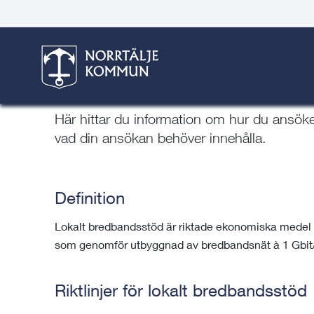
Gå
Hoppa
Gå
Gå
Gå
Gå
Här är du:
Start
/
Bygga, bo & miljö
/
Bredband
/
Söka l
till
till
till
till
till
till
innehåll
snabblänkar
nyhetsarkiv
Om
söksida
kontaktsida
webbplatsen
Söka lokalt bredbandsstöd
Här hittar du information om hur du ansök
vad din ansökan behöver innehålla.
Definition
Lokalt bredbandsstöd är riktade ekonomiska medel til
som genomför utbyggnad av bredbandsnät à 1 Gbit/
Riktlinjer för lokalt bredbandsstöd