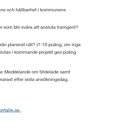
ndans och hållbarhet i kommunens
ter som blir svåra att ansluta framgent?
ifrån planerat nät? (1-10 poäng, om inga
anslutas i kommande projekt ges poäng
ur. Meddelande om tilldelade samt
narast efter sista ansökningsdag.
rtalje.se.