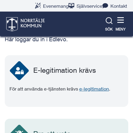
Gå
Hoppa
Gå
Gå
Gå
Gå
Evenemang
Självservice
Kontakt
till
till
till
till
till
till
Edlevo – e-tjänst för
innehåll
snabblänkar
nyhetsarkiv
Om
söksida
kontaktsida
vårdnadshavare och elev
webbplatsen
SÖK
MENY
Här loggar du in i Edlevo.
E-legitimation krävs
För att använda e-tjänsten krävs
e-legitimation
.