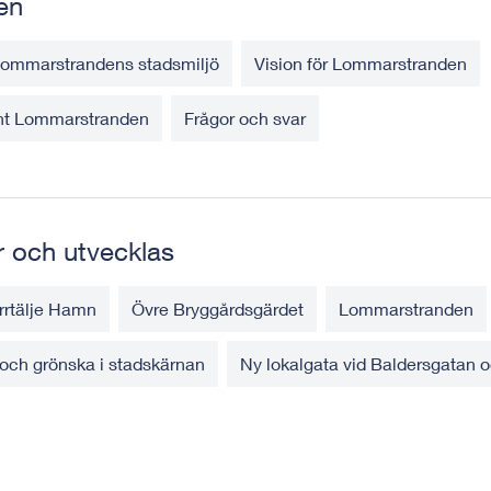
en
ommarstrandens stadsmiljö
Vision för Lommarstranden
ent Lommarstranden
Frågor och svar
r och utvecklas
rrtälje Hamn
Övre Bryggårdsgärdet
Lommarstranden
r och grönska i stadskärnan
Ny lokalgata vid Baldersgatan 