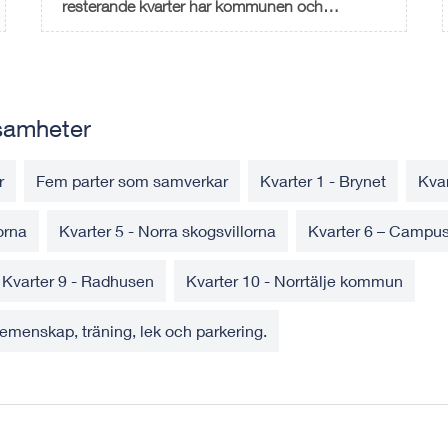
resterande kvarter har kommunen och
husbyggarföretage...
samheter
r
Fem parter som samverkar
Kvarter 1 - Brynet
Kvar
orna
Kvarter 5 - Norra skogsvillorna
Kvarter 6 – Campu
Kvarter 9 - Radhusen
Kvarter 10 - Norrtälje kommun
gemenskap, träning, lek och parkering.