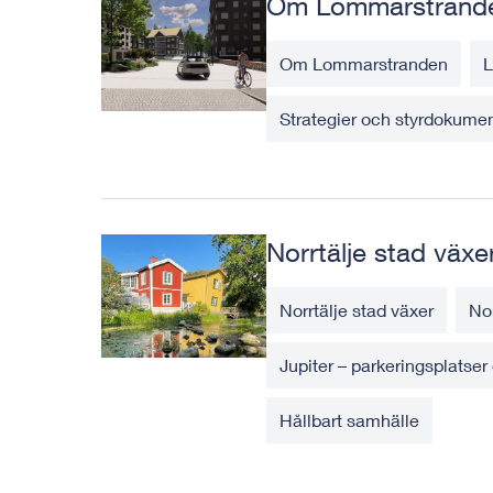
Om Lommarstrand
Om Lommarstranden
L
Strategier och styrdokum
Norrtälje stad växe
Norrtälje stad växer
No
Jupiter – parkeringsplatse
Hållbart samhälle