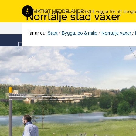
Gå
Hoppa
Gå
Gå
Gå
Gå
till
till
till
till
till
till
VIKTIGT MEDDELANDE
SMHI varnar för att skogsb
Norrtälje stad växer
innehåll
snabblänkar
nyhetsarkiv
Om
söksida
kontaktsida
webbplatsen
Här är du:
Start
/
Bygga, bo & miljö
/
Norrtälje växer
/