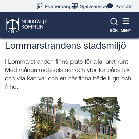
Gå
Hoppa
Gå
Gå
Gå
Gå
Evenemang
Självservice
Kontakt
till
till
till
till
till
till
Norrtälje stad växer
innehåll
snabblänkar
nyhetsarkiv
Om
söksida
kontaktsida
webbplatsen
SÖK
MENY
Lommarstrandens stadsmiljö
I Lommarstranden finns plats för alla, året runt.
Med många mötesplatser och ytor för både lek
och vila kan var och en här finna både lugn och
frihet.