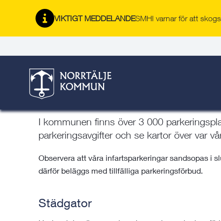
Gå
Hoppa
Gå
Gå
Gå
Gå
till
till
till
till
till
till
VIKTIGT MEDDELANDE
SMHI varnar för att skogsb
Trafik, gator & parker
innehåll
snabblänkar
nyhetsarkiv
Om
söksida
kontaktsida
webbplatsen
Här är du:
Start
/
Trafik, gator & parker
/
Resa, parkera 
Parkera i Norrtälje kommun
I kommunen finns över 3 000 parkeringspla
parkeringsavgifter och se kartor över var vå
Observera att våra infartsparkeringar sandsopas i sl
därför beläggs med tillfälliga parkeringsförbud.
Städgator