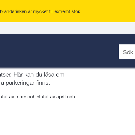
randsrisken är mycket till extremt stor.
och ladda
/
Parkera i Norrtälje kommun
Ange
sökord
för
deskto
tser. Här kan du läsa om
ra parkeringar finns.
utet av mars och slutet av april och