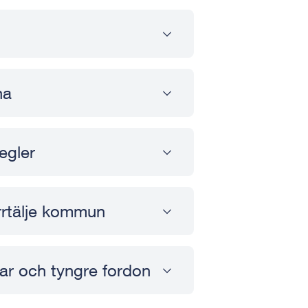
na
egler
Norrtälje kommun
ssar och tyngre fordon