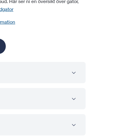
d. Här ser ni en översikt över gator,
dgator
ormation