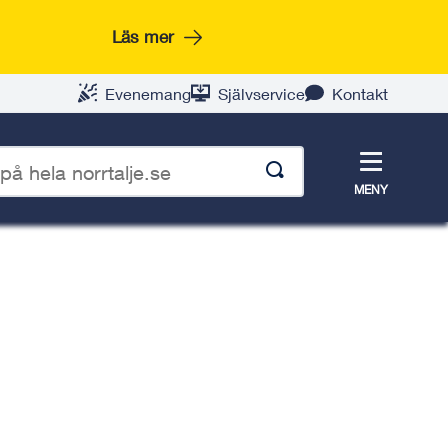
Läs mer
Evenemang
Självservice
Kontakt
Meny
MENY
p