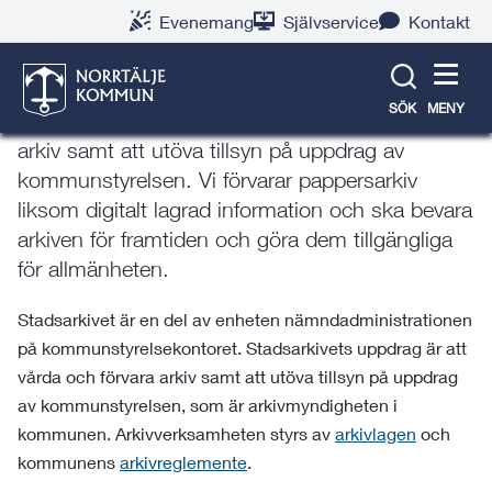
Gå
Hoppa
Gå
Gå
Gå
Gå
Evenemang
Självservice
Kontakt
till
till
till
till
till
till
Stadsarkivets uppdrag
innehåll
snabblänkar
nyhetsarkiv
Om
söksida
kontaktsida
webbplatsen
SÖK
MENY
Stadsarkivets uppdrag är att vårda och förvara
arkiv samt att utöva tillsyn på uppdrag av
kommunstyrelsen. Vi förvarar pappersarkiv
liksom digitalt lagrad information och ska bevara
arkiven för framtiden och göra dem tillgängliga
för allmänheten.
Stadsarkivet är en del av enheten nämndadministrationen
på kommunstyrelsekontoret. Stadsarkivets uppdrag är att
vårda och förvara arkiv samt att utöva tillsyn på uppdrag
av kommunstyrelsen, som är arkivmyndigheten i
kommunen. Arkivverksamheten styrs av
arkivlagen
och
kommunens
arkivreglemente
.