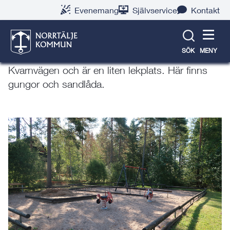
Gå
Hoppa
Gå
Gå
Gå
Gå
Evenemang
Självservice
Kontakt
till
till
till
till
till
till
Karolinavägens lekplats
innehåll
snabblänkar
nyhetsarkiv
Om
söksida
kontaktsida
webbplatsen
SÖK
MENY
Lekplatsen i slutet av Karolinavägen mot
Kvarnvägen och är en liten lekplats. Här finns
gungor och sandlåda.