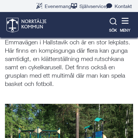
Gå
Hoppa
Gå
Gå
Gå
Gå
Evenemang
Självservice
Kontakt
till
till
till
till
till
till
Ekvägens lekplats
innehåll
snabblänkar
nyhetsarkiv
Om
söksida
kontaktsida
webbplatsen
SÖK
MENY
Lekplatsen ligger mellan Ekvägen och
Emmavägen i Hallstavik och är en stor lekplats.
Här finns en kompisgunga där flera kan gunga
samtidigt, en klätterställning med rutschkana
samt en cykelkarusell. Det finns också en
grusplan med ett multimål där man kan spela
basket och fotboll.