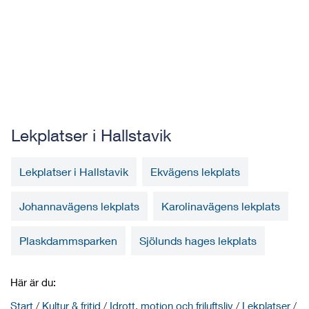
Lekplatser i Hallstavik
Lekplatser i Hallstavik
Ekvägens lekplats
Johannavägens lekplats
Karolinavägens lekplats
Plaskdammsparken
Sjölunds hages lekplats
Här är du:
Start
/
Kultur & fritid
/
Idrott, motion och friluftsliv
/
Lekplatser
/