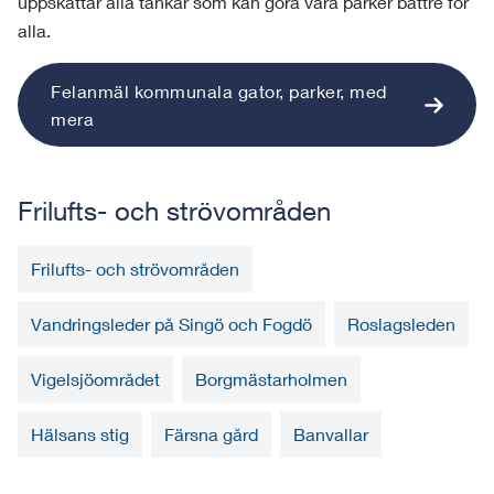
uppskattar alla tankar som kan göra våra parker bättre för
alla.
Felanmäl kommunala gator, parker, med
mera
Frilufts- och strövområden
Frilufts- och strövområden
Vandringsleder på Singö och Fogdö
Roslagsleden
Vigelsjöområdet
Borgmästarholmen
Hälsans stig
Färsna gård
Banvallar