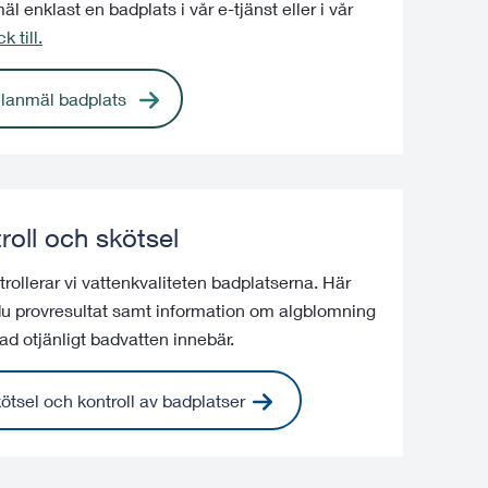
l enklast en badplats i vår e-tjänst eller i vår
k till.
lanmäl badplats
roll och skötsel
rollerar vi vattenkvaliteten badplatserna. Här
 du provresultat samt information om algblomning
ad otjänligt badvatten innebär.
ötsel och kontroll av badplatser