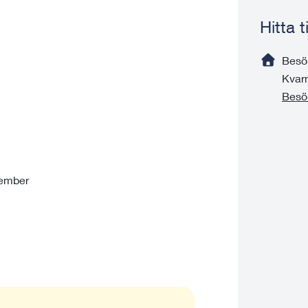
Hitta 
Besö
Kvar
Besö
tember