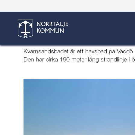
Gå
Hoppa
Gå
Gå
Gå
Gå
Här är du:
Start
/
Kultur & fritid
/
Bad
/
Badplatser
/
Kva
till
till
till
till
till
till
innehåll
snabblänkar
nyhetsarkiv
Om
söksida
kontaktsida
webbplatsen
Kvarnsandsbadet
Kvarnsandsbadet är ett havsbad på Väddö 
Den har cirka 190 meter lång strandlinje i ö