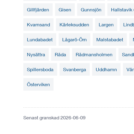
Gillfjärden
Gisen
Gunnsjön
Hallstavi
Kvarnsand
Kärleksudden
Largen
Lind
Lundabadet
Lågarö-Örn
Malstabadet
Nysättra
Råda
Rådmansholmen
Sand
Spillersboda
Svanberga
Uddhamn
Vä
Österviken
Senast granskad 2026-06-09