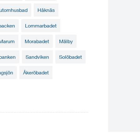
k utomhusbad
Håknäs
backen
Lommarbadet
Marum
Morabadet
Mälby
banken
Sandviken
Solöbadet
ngsjön
Åkeröbadet