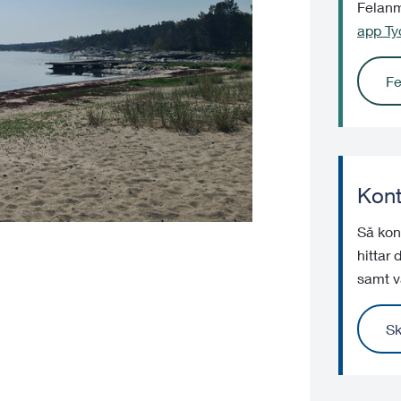
Felanmä
app Tyc
Fe
Kont
Så kont
hittar
samt v
Sk