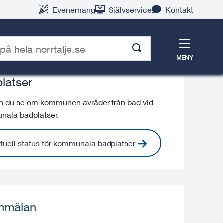
Evenemang
Självservice
Kontakt
Meny
MENY
ell status på kommunala
latser
p
n du se om kommunen avråder från bad vid
ala badplatser.
tuell status för kommunala badplatser
nmälan