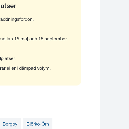
latser
 räddningsfordon.
 mellan 15 maj och 15 september.
dplatser.
ar eller i dämpad volym.
Bergby
Björkö-Örn