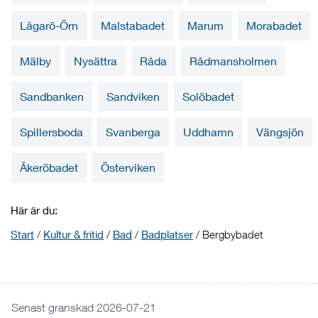
Lågarö-Örn
Malstabadet
Marum
Morabadet
Mälby
Nysättra
Råda
Rådmansholmen
Sandbanken
Sandviken
Solöbadet
Spillersboda
Svanberga
Uddhamn
Vängsjön
Åkeröbadet
Österviken
Här är du:
Start
/
Kultur & fritid
/
Bad
/
Badplatser
/
Bergbybadet
Senast granskad 2026-07-21