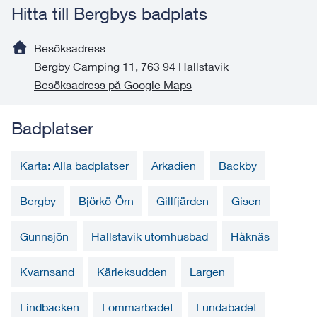
Hitta till Bergbys badplats
Besöksadress
Bergby Camping 11, 763 94 Hallstavik
Besöksadress på Google Maps
Badplatser
Karta: Alla badplatser
Arkadien
Backby
Bergby
Björkö-Örn
Gillfjärden
Gisen
Gunnsjön
Hallstavik utomhusbad
Håknäs
Kvarnsand
Kärleksudden
Largen
Lindbacken
Lommarbadet
Lundabadet