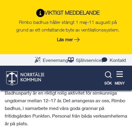
Gå
Hoppa
Gå
Gå
Gå
Gå
till
till
till
till
till
till
Rimbo badhus
VIKTIGT MEDDELANDE
innehåll
snabblänkar
nyhetsarkiv
Om
söksida
kontaktsida
Rimbo badhus håller stängt 1 maj–11 augusti på
webbplatsen
grund av ett omfattande byte av ventilationssystem.
Läs mer
Badhusparty på Rimbo
badhus
Evenemang
Självservice
Kontakt
En riktig superaktivitet för simkunniga ungdomar
mellan 12–17 år.
SÖK
MENY
Badhusparty är en riktigt rolig aktivitet för simkunniga
ungdomar mellan 12–17 år. Det arrangeras av oss, Rimbo
badhus, i samarbete med våra goda grannar på
fritidsgården Punkten.
Personal från båda verksamheterna
är på plats.