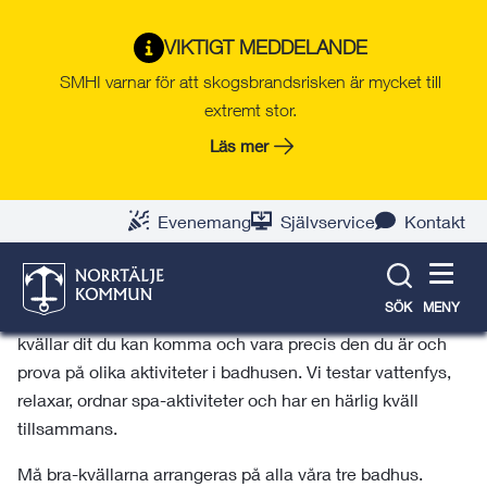
Gå
Hoppa
Gå
Gå
Gå
Gå
till
till
till
till
till
till
VIKTIGT MEDDELANDE
Må bra-kväll
innehåll
snabblänkar
nyhetsarkiv
Om
söksida
kontaktsida
SMHI varnar för att skogsbrandsrisken är mycket till
webbplatsen
extremt stor.
Må bra-kvällen är för dig mellan 12 och 17 år
Läs mer
och identifierar dig som tjej. Till må bra-kvällen
kan du komma och vara precis som du är och
kostnadsfritt prova på olika aktiviteter i
Evenemang
Självservice
Kontakt
badhusen.
Är du mellan 12 och 17 år och identifierar dig som tjej? Då
SÖK
MENY
är du varmt välkommen till våra kostnadsfria må bra-
kvällar dit du kan komma och vara precis den du är och
prova på olika aktiviteter i badhusen. Vi testar vattenfys,
relaxar, ordnar spa-aktiviteter och har en härlig kväll
tillsammans.
Må bra-kvällarna arrangeras på alla våra tre badhus.