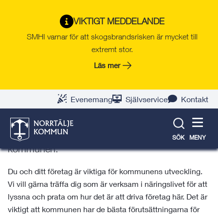
Gå
Hoppa
Gå
Gå
Gå
Gå
till
till
till
till
till
till
Jobb & företag
VIKTIGT MEDDELANDE
innehåll
snabblänkar
nyhetsarkiv
Om
söksida
kontaktsida
SMHI varnar för att skogsbrandsrisken är mycket till
webbplatsen
extremt stor.
Läs mer
Företagsbesök
För oss är det viktigt att utveckla det lokala
Evenemang
Självservice
Kontakt
företagsklimatet och lyssna på vad du som
företagare tycker är viktigt, för att det ska bli
ännu bättre och enklare att driva företag i
SÖK
MENY
kommunen.
Du och ditt företag är viktiga för kommunens utveckling.
Vi vill gärna träffa dig som är verksam i näringslivet för att
lyssna och prata om hur det är att driva företag här. Det är
viktigt att kommunen har de bästa förutsättningarna för